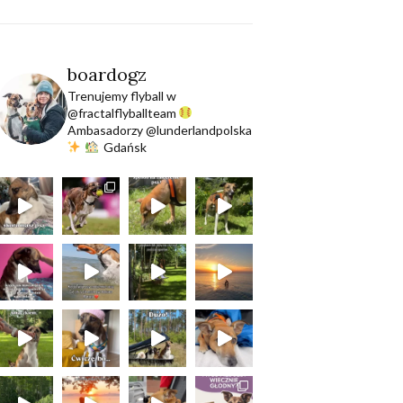
boardogz
Trenujemy flyball w
@fractalflyballteam
Ambasadorzy @lunderlandpolska
Gdańsk