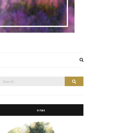
Expand
search
form
Search
Search
or:
o nas