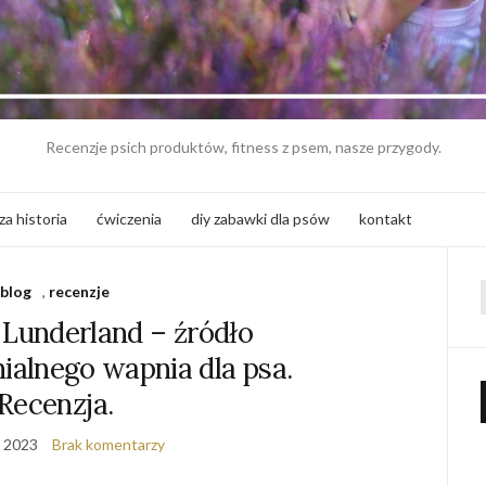
Recenzje psich produktów, fitness z psem, nasze przygody.
za historia
ćwiczenia
diy zabawki dla psów
kontakt
blog
,
recenzje
f
 Lunderland – źródło
alnego wapnia dla psa.
Recenzja.
, 2023
Brak komentarzy