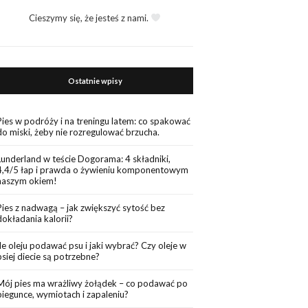
Cieszymy się, że jesteś z nami.
Ostatnie wpisy
Pies w podróży i na treningu latem: co spakować
do miski, żeby nie rozregulować brzucha.
Lunderland w teście Dogorama: 4 składniki,
4,4/5 łap i prawda o żywieniu komponentowym
naszym okiem!
Pies z nadwagą – jak zwiększyć sytość bez
dokładania kalorii?
Ile oleju podawać psu i jaki wybrać? Czy oleje w
psiej diecie są potrzebne?
Mój pies ma wrażliwy żołądek – co podawać po
biegunce, wymiotach i zapaleniu?