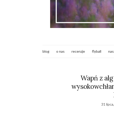
blog
o nas
recenzje
flyball
nas
Wapń z alg
wysokowchłani
31 lipca