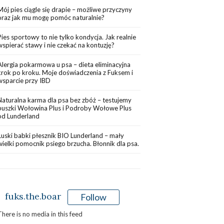
Mój pies ciągle się drapie – możliwe przyczyny
oraz jak mu mogę pomóc naturalnie?
Pies sportowy to nie tylko kondycja. Jak realnie
wspierać stawy i nie czekać na kontuzję?
Alergia pokarmowa u psa – dieta eliminacyjna
krok po kroku. Moje doświadczenia z Fuksem i
wsparcie przy IBD
Naturalna karma dla psa bez zbóż – testujemy
puszki Wołowina Plus i Podroby Wołowe Plus
od Lunderland
Łuski babki płesznik BIO Lunderland – mały
wielki pomocnik psiego brzucha. Błonnik dla psa.
fuks.the.boar
Follow
There is no media in this feed