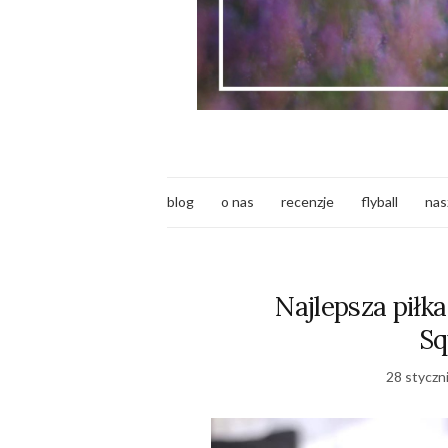
blog
o nas
recenzje
flyball
nas
Najlepsza piłka
Sq
28 styczn