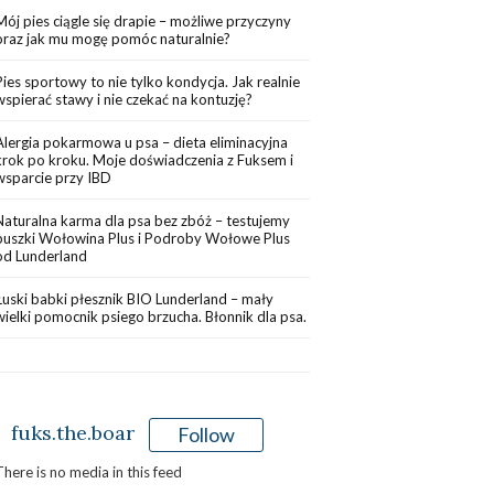
Mój pies ciągle się drapie – możliwe przyczyny
oraz jak mu mogę pomóc naturalnie?
Pies sportowy to nie tylko kondycja. Jak realnie
wspierać stawy i nie czekać na kontuzję?
Alergia pokarmowa u psa – dieta eliminacyjna
krok po kroku. Moje doświadczenia z Fuksem i
wsparcie przy IBD
Naturalna karma dla psa bez zbóż – testujemy
puszki Wołowina Plus i Podroby Wołowe Plus
od Lunderland
Łuski babki płesznik BIO Lunderland – mały
wielki pomocnik psiego brzucha. Błonnik dla psa.
fuks.the.boar
Follow
There is no media in this feed