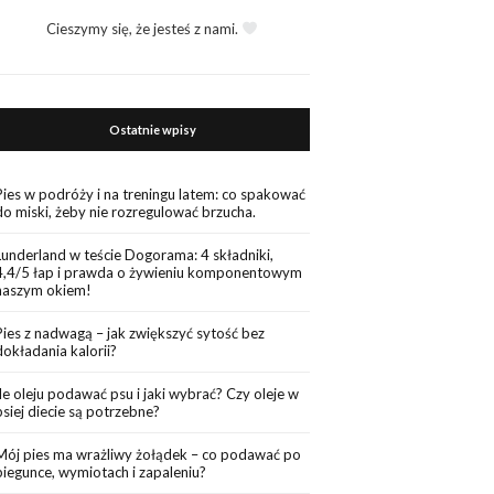
Cieszymy się, że jesteś z nami.
Ostatnie wpisy
Pies w podróży i na treningu latem: co spakować
do miski, żeby nie rozregulować brzucha.
Lunderland w teście Dogorama: 4 składniki,
4,4/5 łap i prawda o żywieniu komponentowym
naszym okiem!
Pies z nadwagą – jak zwiększyć sytość bez
dokładania kalorii?
Ile oleju podawać psu i jaki wybrać? Czy oleje w
psiej diecie są potrzebne?
Mój pies ma wrażliwy żołądek – co podawać po
biegunce, wymiotach i zapaleniu?