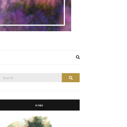
Expand
search
form
Search
Search
or:
o nas