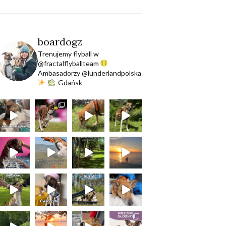
boardogz
Trenujemy flyball w
@fractalflyballteam
Ambasadorzy @lunderlandpolska
Gdańsk