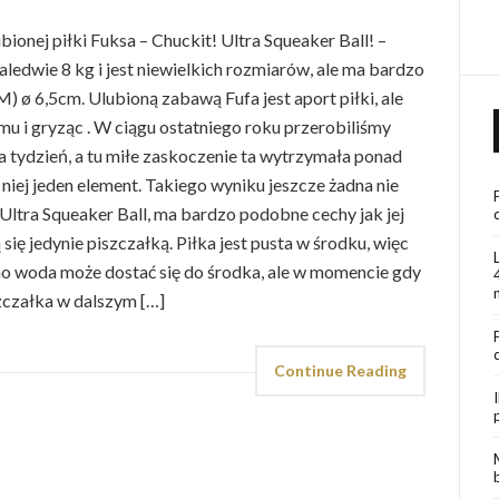
ionej piłki Fuksa – Chuckit! Ultra Squeaker Ball! –
zaledwie 8 kg i jest niewielkich rozmiarów, ale ma bardzo
) ø 6,5cm. Ulubioną zabawą Fufa jest aport piłki, ale
omu i gryząc . W ciągu ostatniego roku przerobiliśmy
ra tydzień, a tu miłe zaskoczenie ta wytrzymała ponad
 niej jeden element. Takiego wyniku jeszcze żadna nie
 Ultra Squeaker Ball, ma bardzo podobne cechy jak jej
się jedynie piszczałką. Piłka jest pusta w środku, więc
o woda może dostać się do środka, ale w momencie gdy
zczałka w dalszym […]
Continue Reading