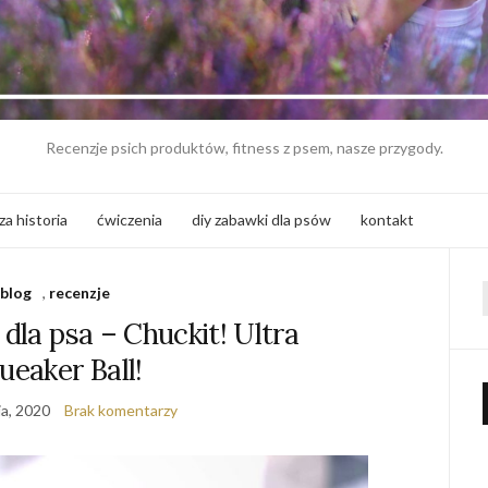
Recenzje psich produktów, fitness z psem, nasze przygody.
za historia
ćwiczenia
diy zabawki dla psów
kontakt
blog
,
recenzje
f
 dla psa – Chuckit! Ultra
ueaker Ball!
ia, 2020
Brak komentarzy