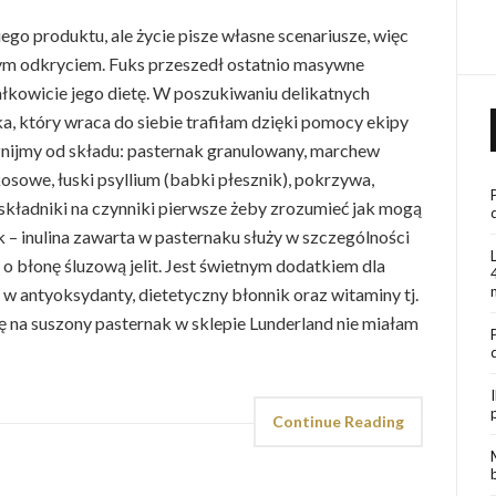
go produktu, ale życie pisze własne scenariusze, więc
ym odkryciem. Fuks przeszedł ostatnio masywne
ałkowicie jego dietę. W poszukiwaniu delikatnych
a, który wraca do siebie trafiłam dzięki pomocy ekipy
cznijmy od składu: pasternak granulowany, marchew
kosowe, łuski psyllium (babki płesznik), pokrzywa,
 składniki na czynniki pierwsze żeby zrozumieć jak mogą
k – inulina zawarta w pasternaku służy w szczególności
 o błonę śluzową jelit. Jest świetnym dodatkiem dla
 antyoksydanty, dietetyczny błonnik oraz witaminy tj.
się na suszony pasternak w sklepie Lunderland nie miałam
Continue Reading