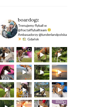
boardogz
Trenujemy flyball w
@fractalflyballteam
Ambasadorzy @lunderlandpolska
Gdańsk