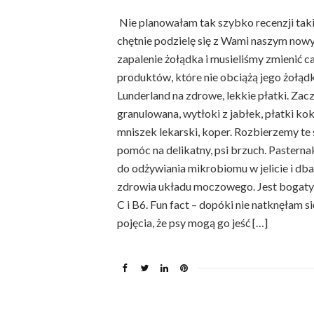
Nie planowałam tak szybko recenzji takie
chętnie podzielę się z Wami naszym now
zapalenie żołądka i musieliśmy zmienić c
produktów, które nie obciążą jego żołądk
Lunderland na zdrowe, lekkie płatki. Za
granulowana, wytłoki z jabłek, płatki ko
mniszek lekarski, koper. Rozbierzemy te
pomóc na delikatny, psi brzuch. Pasterna
do odżywiania mikrobiomu w jelicie i dba
zdrowia układu moczowego. Jest bogaty w
C i B6. Fun fact – dopóki nie natknęłam 
pojęcia, że psy mogą go jeść […]