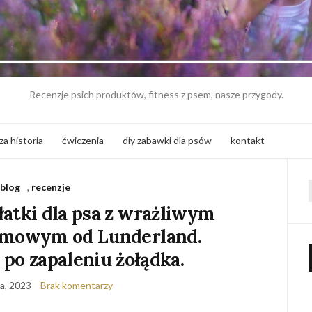
Recenzje psich produktów, fitness z psem, nasze przygody.
za historia
ćwiczenia
diy zabawki dla psów
kontakt
blog
,
recenzje
f
łatki dla psa z wrażliwym
rmowym od Lunderland.
 po zapaleniu żołądka.
da, 2023
Brak komentarzy