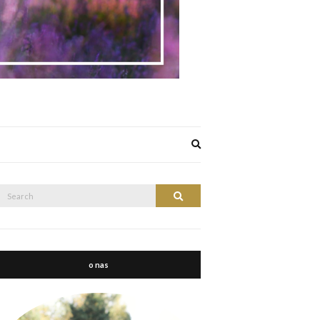
Expand
search
form
Search
Search
or:
o nas