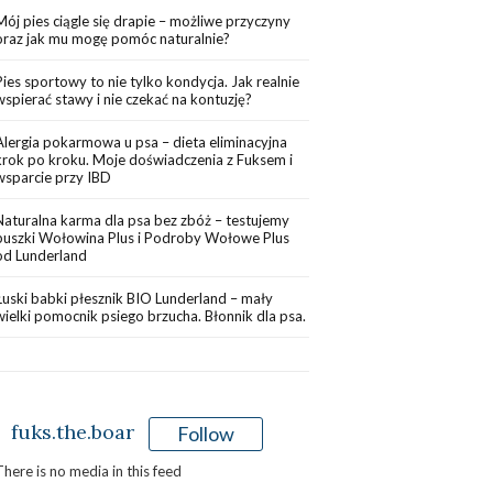
Mój pies ciągle się drapie – możliwe przyczyny
oraz jak mu mogę pomóc naturalnie?
Pies sportowy to nie tylko kondycja. Jak realnie
wspierać stawy i nie czekać na kontuzję?
Alergia pokarmowa u psa – dieta eliminacyjna
krok po kroku. Moje doświadczenia z Fuksem i
wsparcie przy IBD
Naturalna karma dla psa bez zbóż – testujemy
puszki Wołowina Plus i Podroby Wołowe Plus
od Lunderland
Łuski babki płesznik BIO Lunderland – mały
wielki pomocnik psiego brzucha. Błonnik dla psa.
fuks.the.boar
Follow
There is no media in this feed