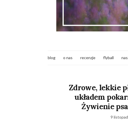
blog
o nas
recenzje
flyball
nas
Zdrowe, lekkie p
układem poka
Żywienie psa
9 listopa