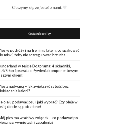
Cieszymy się, że jesteś z nami.
Ostatnie wpisy
Pies w podróży i na treningu latem: co spakować
do miski, żeby nie rozregulować brzucha.
Lunderland w teście Dogorama: 4 składniki,
4,4/5 łap i prawda o żywieniu komponentowym
naszym okiem!
Pies z nadwagą – jak zwiększyć sytość bez
dokładania kalorii?
Ile oleju podawać psu i jaki wybrać? Czy oleje w
psiej diecie są potrzebne?
Mój pies ma wrażliwy żołądek – co podawać po
biegunce, wymiotach i zapaleniu?