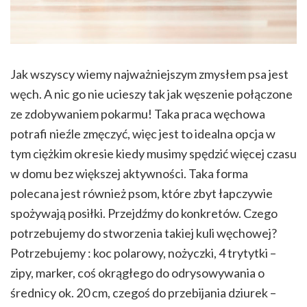
Jak wszyscy wiemy najważniejszym zmysłem psa jest
węch. A nic go nie ucieszy tak jak węszenie połączone
ze zdobywaniem pokarmu! Taka praca węchowa
potrafi nieźle zmęczyć, więc jest to idealna opcja w
tym ciężkim okresie kiedy musimy spędzić więcej czasu
w domu bez większej aktywności. Taka forma
polecana jest również psom, które zbyt łapczywie
spożywają posiłki. Przejdźmy do konkretów. Czego
potrzebujemy do stworzenia takiej kuli węchowej?
Potrzebujemy : koc polarowy, nożyczki, 4 trytytki –
zipy, marker, coś okrągłego do odrysowywania o
średnicy ok. 20 cm, czegoś do przebijania dziurek –