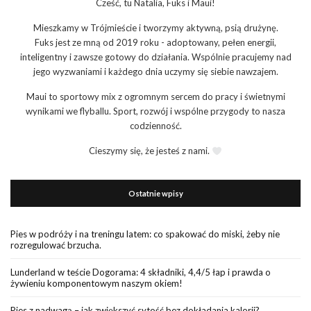
Cześć, tu Natalia, Fuks i Maui!
Mieszkamy w Trójmieście i tworzymy aktywną, psią drużynę.
Fuks jest ze mną od 2019 roku - adoptowany, pełen energii,
inteligentny i zawsze gotowy do działania. Wspólnie pracujemy nad
jego wyzwaniami i każdego dnia uczymy się siebie nawzajem.
Maui to sportowy mix z ogromnym sercem do pracy i świetnymi
wynikami we flyballu. Sport, rozwój i wspólne przygody to nasza
codzienność.
Cieszymy się, że jesteś z nami.
Ostatnie wpisy
Pies w podróży i na treningu latem: co spakować do miski, żeby nie
rozregulować brzucha.
Lunderland w teście Dogorama: 4 składniki, 4,4/5 łap i prawda o
żywieniu komponentowym naszym okiem!
Pies z nadwagą – jak zwiększyć sytość bez dokładania kalorii?