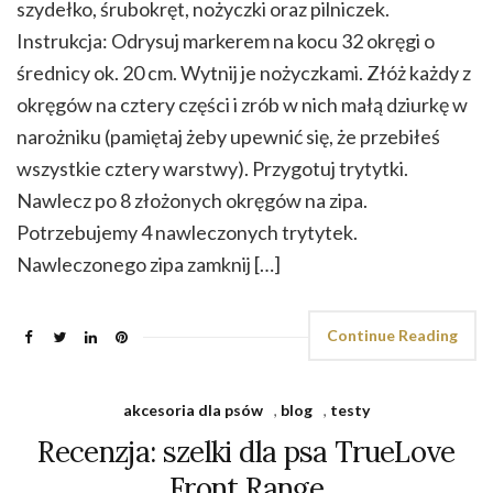
szydełko, śrubokręt, nożyczki oraz pilniczek.
Instrukcja: Odrysuj markerem na kocu 32 okręgi o
średnicy ok. 20 cm. Wytnij je nożyczkami. Złóż każdy z
okręgów na cztery części i zrób w nich małą dziurkę w
narożniku (pamiętaj żeby upewnić się, że przebiłeś
wszystkie cztery warstwy). Przygotuj trytytki.
Nawlecz po 8 złożonych okręgów na zipa.
Potrzebujemy 4 nawleczonych trytytek.
Nawleczonego zipa zamknij […]
Continue Reading
akcesoria dla psów
,
blog
,
testy
Recenzja: szelki dla psa TrueLove
Front Range