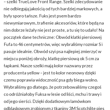
– szelki TrueLove Front Range. Szelki zdecydowanie
nie odbiegają jakością od tych bardziej markowych, a
były sporo tańsze. Fuks jest psem bardzo
niewymiarowym..trafienie akcesoriów, które będą na
nim dobrze leżały nie jest proste, a tu się to udało! Na
początek dane techniczne: Obwód klatki piersiowej
Fufa to 46 centymetrów, więc wybraliśmy rozmiar S i
pasuje idealnie. Obwód szyi psa najlepiej zmierzyć w
miejscu poniżej obroży, klatkę piersiową ok 5 cm za
łapkami. Nasze szelki mają kolor nazwany przez
producenta yellow – jest to kolor neonowy dzięki
czemu poprawia widoczność psa gdy biega wolno.
Wybraliśmy go dlatego, że potrzebowaliśmy czegoś
co odróżniałoby Fuksa w lesie od liści, mchu i trawy i
od jego sierści. Dzięki dodatkowym lamówkom
odblaskowym zrobionym z tkaniny 3M Scotchlite pies