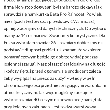
firma Non-stop dogwear i byłam bardzo ciekawa jak
sprawdzi się nam kurtka Beta Pro Raincoat. Po wielu
miesiącach testów czas przedstawić Wam naszą
opinię. Zacznijmy od danych technicznych. Do wyboru
mamy aż 14 rozmiarów i 3 warianty kolorystyczne. Dla
Fuksa wybrałam rozmiar 36 – rozmiary dobieramy na
podstawie długości grzbietu. Uznałam, że w kolorze
pomarańczowym będzie go dobrze widać podczas
jesiennej szarugi. Nasz płaszcz jest idealny na długość
i kończy się tuż przed ogonem, ale producent zaleca
żeby wyglądał na „nieco za duży” – wtedy w pełni
chroni naszego psa przed niesprzyjającymi warunkami
atmosferycznymi, tak więc mogliśmy spokojnie
wybrać rozmiar 40, o czym na pewno będę pamiętała
przy kolejnych zakupach. Jest to dwuwarstwowa