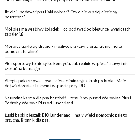
Ile oleju podawać psu i jaki wybrać? Czy oleje w psiej diecie są
potrzebne?
Mój pies ma wrażliwy żołądek – co podawać po biegunce, wymiotach i
zapaleniu?
Mój pies ciągle się drapie – możliwe przyczyny oraz jak mu mogę
pomóc naturalnie?
Pies sportowy to nie tylko kondycja. Jak realnie wspierać stawy i nie
czekać na kontuzję?
Alergia pokarmowa u psa – dieta eliminacyjna krok po kroku. Moje
doświadczenia z Fuksem i wsparcie przy IBD
Naturalna karma dla psa bez zbóż – testujemy puszki Wołowina Plus i
Podroby Wołowe Plus od Lunderland
Łuski babki płesznik BIO Lunderland – mały wielki pomocnik psiego
brzucha. Błonnik dla psa.