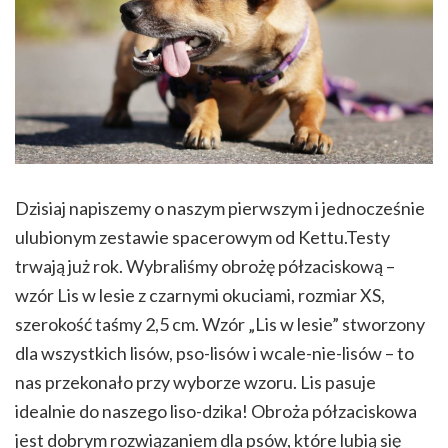
Dzisiaj napiszemy o naszym pierwszym i jednocześnie
ulubionym zestawie spacerowym od Kettu.Testy
trwają już rok. Wybraliśmy obrożę półzaciskową –
wzór Lis w lesie z czarnymi okuciami, rozmiar XS,
szerokość taśmy 2,5 cm. Wzór „Lis w lesie” stworzony
dla wszystkich lisów, pso-lisów i wcale-nie-lisów – to
nas przekonało przy wyborze wzoru. Lis pasuje
idealnie do naszego liso-dzika! Obroża półzaciskowa
jest dobrym rozwiązaniem dla psów, które lubią się