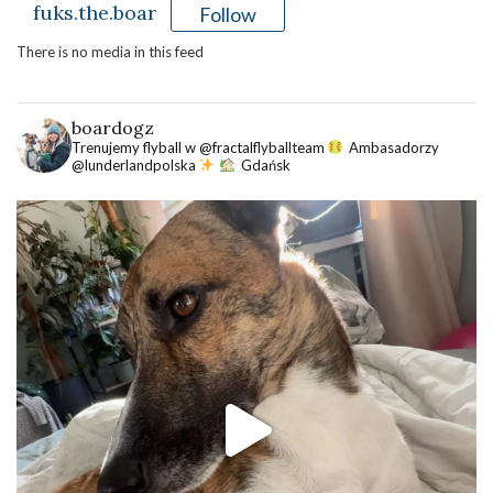
fuks.the.boar
Follow
There is no media in this feed
boardogz
Trenujemy flyball w @fractalflyballteam
Ambasadorzy
@lunderlandpolska
Gdańsk