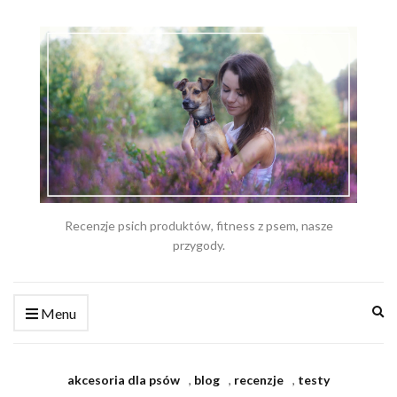
Recenzje psich produktów, fitness z psem, nasze
przygody.
Ex
Menu
se
fo
akcesoria dla psów
,
blog
,
recenzje
,
testy